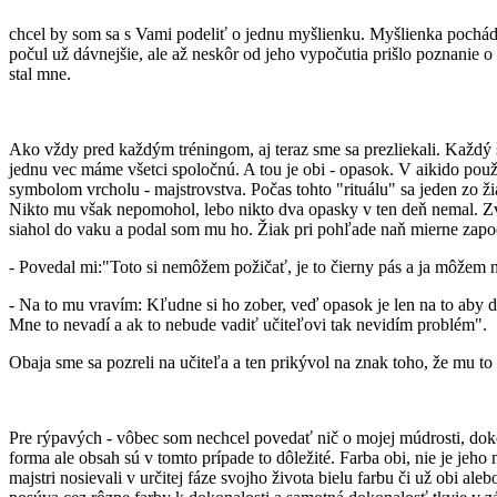
chcel by som sa s Vami podeliť o jednu myšlienku. Myšlienka pochádz
počul už dávnejšie, ale až neskôr od jeho vypočutia prišlo poznanie o
stal mne.
Ako vždy pred každým tréningom, aj teraz sme sa prezliekali. Každý št
jednu vec máme všetci spoločnú. A tou je obi - opasok. V aikido použív
symbolom vrcholu - majstrovstva. Počas tohto "rituálu" sa jeden zo ž
Nikto mu však nepomohol, lebo nikto dva opasky v ten deň nemal. Zvy
siahol do vaku a podal som mu ho. Žiak pri pohľade naň mierne zapo
- Povedal mi:"Toto si nemôžem požičať, je to čierny pás a ja môžem n
- Na to mu vravím: Kľudne si ho zober, veď opasok je len na to aby drž
Mne to nevadí a ak to nebude vadiť učiteľovi tak nevidím problém".
Obaja sme sa pozreli na učiteľa a ten prikývol na znak toho, že mu 
Pre rýpavých - vôbec som nechcel povedať nič o mojej múdrosti, doko
forma ale obsah sú v tomto prípade to dôležité. Farba obi, nie je jeh
majstri nosievali v určitej fáze svojho života bielu farbu či už obi al