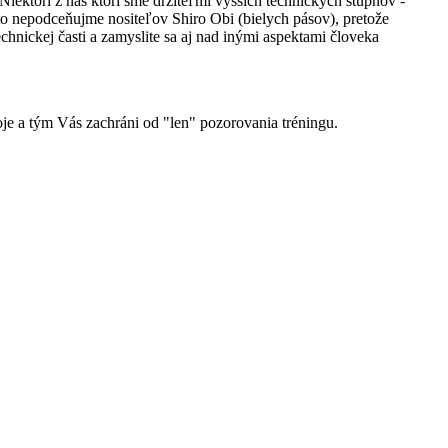
iektorí z nás ktorí sme držiteľmi vyšších technických stupňov -
to nepodceňujme nositeľov Shiro Obi (bielych pásov), pretože
chnickej časti a zamyslite sa aj nad inými aspektami človeka
oje a tým Vás zachráni od "len" pozorovania tréningu.