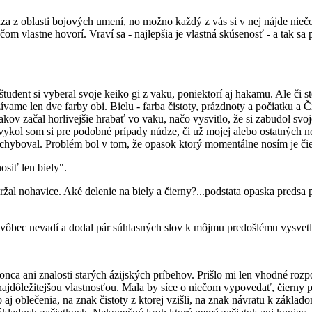
a z oblasti bojových umení, no možno každý z vás si v nej nájde nieč
 čom vlastne hovorí. Vraví sa - najlepšia je vlastná skúsenosť - a tak
udent si vyberal svoje keiko gi z vaku, poniektorí aj hakamu. Ale či s
ame len dve farby obi. Bielu - farba čistoty, prázdnoty a počiatku a Či
iakov začal horlivejšie hrabať vo vaku, načo vysvitlo, že si zabudol s
kol som si pre podobné prípady núdze, či už mojej alebo ostatných no
chyboval. Problém bol v tom, že opasok ktorý momentálne nosím je čier
osiť len biely".
al nohavice. Aké delenie na biely a čierny?...podstata opaska predsa po
to vôbec nevadí a dodal pár súhlasných slov k môjmu predošlému vysvetl
nca ani znalosti starých ázijských príbehov. Prišlo mi len vhodné rozp
o najdôležitejšou vlastnosťou. Mala by síce o niečom vypovedať, čierny 
ebo aj oblečenia, na znak čistoty z ktorej vzišli, na znak návratu k zák