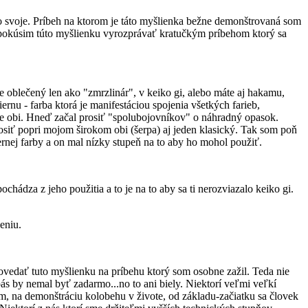
o svoje. Príbeh na ktorom je táto myšlienka bežne demonštrovaná som
 sa pokúsim túto myšlienku vyrozprávať kratučkým príbehom ktorý sa
te oblečený len ako "zmrzlinár", v keiko gi, alebo máte aj hakamu,
ernu - farba ktorá je manifestáciou spojenia všetkých farieb,
voje obi. Hneď začal prosiť "spolubojovníkov" o náhradný opasok.
siť popri mojom širokom obi (šerpa) aj jeden klasický. Tak som poň
nej farby a on mal nízky stupeň na to aby ho mohol použiť.
chádza z jeho použitia a to je na to aby sa ti nerozviazalo keiko gi.
eniu.
ovedať tuto myšlienku na príbehu ktorý som osobne zažil. Teda nie
pás by nemal byť zadarmo...no to ani biely. Niektorí veľmi veľkí
ladom, na demonštráciu kolobehu v živote, od základu-začiatku sa človek