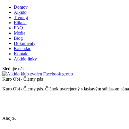
Domov
Aikido
Tréning
Etiketa
FAQ
Média
Blog
Dokumenty
Kalendár
Kontakt
Aikido linky
Sledujte nás na
Kuro Obi / Čierny pás
Kuro Obi / Čierny pás. Článok uverejnený s láskavým súhlasom pána
Ahojte,