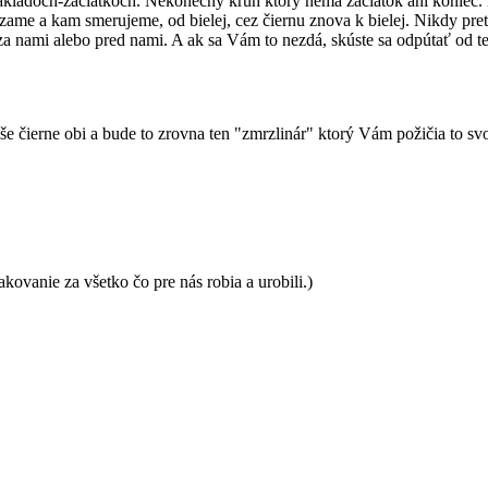
ákladoch-začiatkoch. Nekonečný kruh ktorý nemá začiatok ani koniec. N
ame a kam smerujeme, od bielej, cez čiernu znova k bielej. Nikdy pre
za nami alebo pred nami. A ak sa Vám to nezdá, skúste sa odpútať od te
e čierne obi a bude to zrovna ten "zmrzlinár" ktorý Vám požičia to sv
ovanie za všetko čo pre nás robia a urobili.)