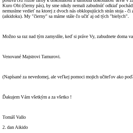
posúva cez rôzne farby k dokonalosti a samotná dokonalosť tkvie v z
Kuro Obi (čierny pás), by sme nikdy nemali zabudnúť odkiaľ pochádz
nemusíme vedieť na ktorej z dvoch nás obklopujúcich strán stoja - či 
(aikidoku). My "čierny" sa máme stále čo učiť aj od tých "bielych".
Možno sa raz nad tým zamyslíte, keď si práve Vy, zabudnete doma vaš
Venované Majstrovi Tamurovi.
(Napísané za nevedomej, ale veľkej pomoci mojich učiteľov ako poďak
Ďakujem Vám všetkým a za všetko !
Tomáš Vallo
2. dan Aikido